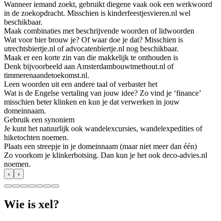
Wanneer iemand zoekt, gebruikt diegene vaak ook een werkwoord
in de zoekopdracht. Misschien is kinderfeestjesvieren.nl wel
beschikbaar.
Maak combinaties met beschrijvende woorden of lidwoorden
Wat voor bier brouw je? Of waar doe je dat? Misschien is
utrechtsbiertje.nl of advocatenbiertje.nl nog beschikbaar.
Maak er een korte zin van die makkelijk te onthouden is
Denk bijvoorbeeld aan Amsterdambouwtmethout.nl of
timmerenaandetoekomst.nl.
Leen woorden uit een andere taal of verbaster het
Wat is de Engelse vertaling van jouw idee? Zo vind je ‘finance’
misschien beter klinken en kun je dat verwerken in jouw
domeinnaam.
Gebruik een synoniem
Je kunt het natuurlijk ook wandelexcursies, wandelexpedities of
hiketochten noemen.
Plaats een streepje in je domeinnaam (maar niet meer dan één)
Zo voorkom je klinkerbotsing. Dan kun je het ook deco-advies.nl
noemen.
‹
›
Wie is xel?