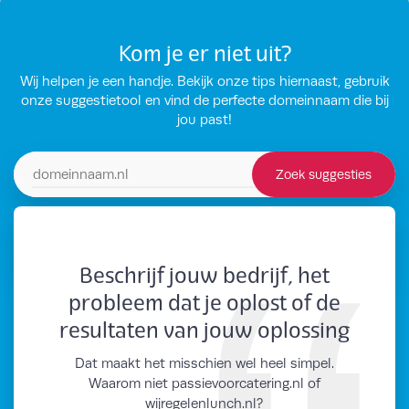
Kom je er niet uit?
Wij helpen je een handje. Bekijk onze tips hiernaast, gebruik
onze suggestietool en vind de perfecte domeinnaam die bij
jou past!
Zoek suggesties
Zoek domeinsuggesties
Beschrijf jouw bedrijf, het
probleem dat je oplost of de
resultaten van jouw oplossing
Dat maakt het misschien wel heel simpel.
Waarom niet passievoorcatering.nl of
wijregelenlunch.nl?