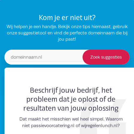
Kom je er niet uit?
Wij helpen je een handje. Bekijk onze tips hiernaast, gebruik
onze suggestietool en vind de perfecte domeinnaam die bij
jou past!
Zoek suggesties
Zoek domeinsuggesties
Beschrijf jouw bedrijf, het
probleem dat je oplost of de
resultaten van jouw oplossing
Dat maakt het misschien wel heel simpel. Waarom
niet passievoorcatering.nl of wijregelenlunch.nl?